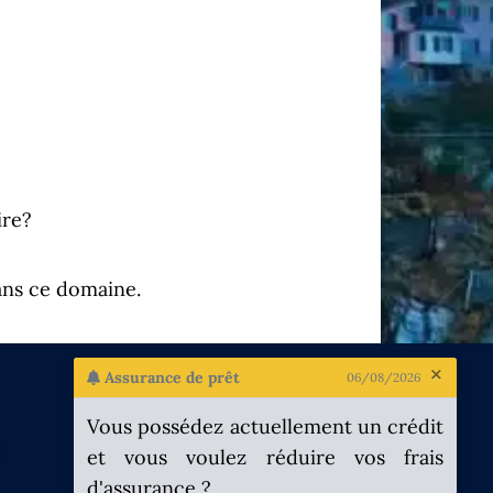
ire?
ans ce domaine.
Clo
×
Assurance de prêt
06/08/2026
Vous possédez actuellement un crédit
W
et vous voulez réduire vos frais
d'assurance ?